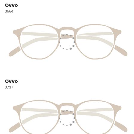
Ovvo
3664
Ovvo
3737