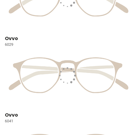
Ovvo
6029
Ovvo
6041