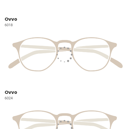
Ovvo
6018
Ovvo
6024