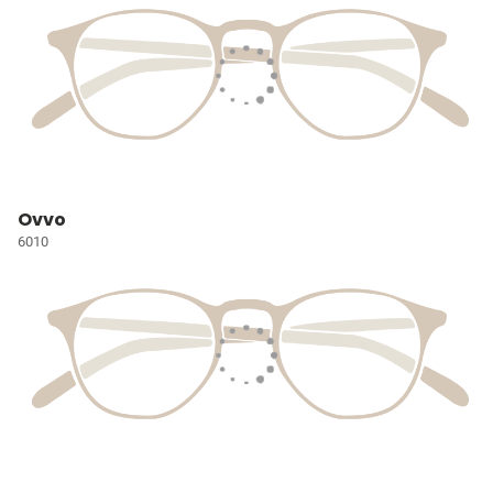
Ovvo
6010