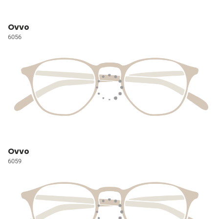
Ovvo
6056
Ovvo
6059