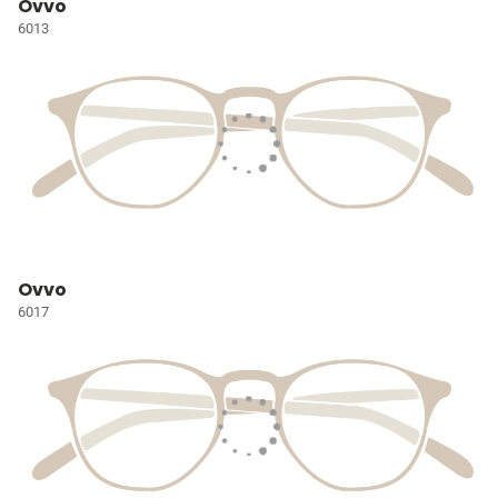
Ovvo
6013
Ovvo
6017