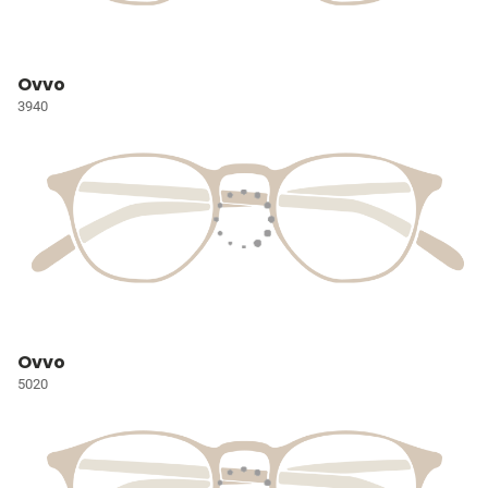
Ovvo
3940
Ovvo
5020