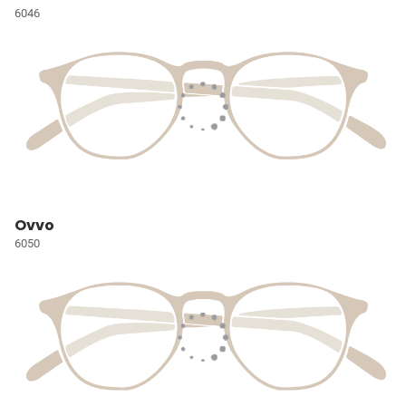
6046
Ovvo
6050